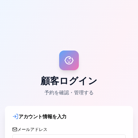
顧客ログイン
予約を確認・管理する
アカウント情報を入力
メールアドレス