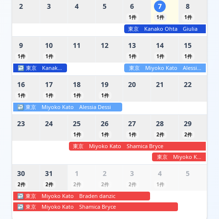
2
3
4
5
6
7
8
1
件
1
件
1
件
東京
Kanako Ohta
Giulia
9
10
11
12
13
14
15
1
件
1
件
1
件
1
件
1
件
↩
東京
Kanako Ohta
Giulia
東京
Miyoko Kato
Alessia Dessi
16
17
18
19
20
21
22
1
件
1
件
1
件
1
件
↩
東京
Miyoko Kato
Alessia Dessi
23
24
25
26
27
28
29
1
件
1
件
1
件
2
件
2
件
東京
Miyoko Kato
Shamica Bryce
東京
Miyoko Kato
Bra
30
31
1
2
3
4
5
2
件
2
件
2
件
2
件
2
件
1
件
↩
東京
Miyoko Kato
Braden danzic
↩
東京
Miyoko Kato
Shamica Bryce