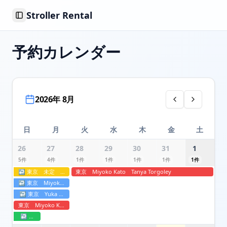
Stroller Rental
Toggle Sidebar
予約カレンダー
2026年 8月
日
月
火
水
木
金
土
26
27
28
29
30
31
1
5
件
4
件
1
件
1
件
1
件
1
件
1
件
↩
東京
未定
Dory
東京
Miyoko Kato
Tanya Torgoley
↩
東京
Miyoko Kato
Gerald
↩
東京
Yuka Kasahara
Sergey Barysiuk
東京
Miyoko Kato
HUI YU YANG
↩
大阪
*Osaka* Mina
Leanah Oledan